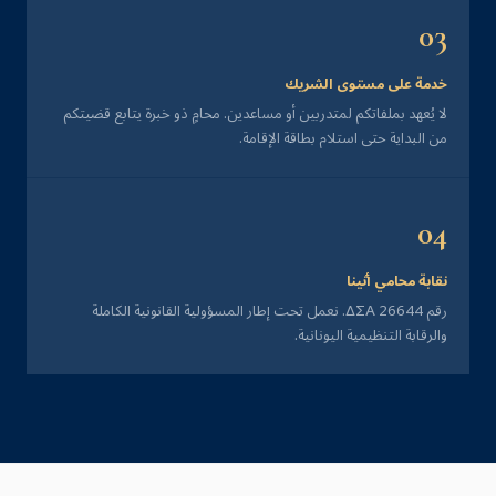
03
خدمة على مستوى الشريك
لا يُعهد بملفاتكم لمتدربين أو مساعدين. محامٍ ذو خبرة يتابع قضيتكم
من البداية حتى استلام بطاقة الإقامة.
04
نقابة محامي أثينا
رقم ΔΣΑ 26644. نعمل تحت إطار المسؤولية القانونية الكاملة
والرقابة التنظيمية اليونانية.