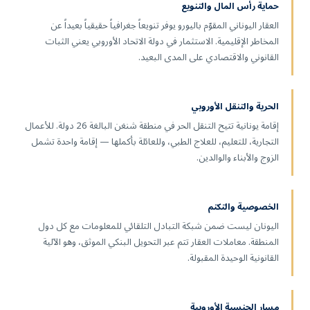
حماية رأس المال والتنويع
العقار اليوناني المقوّم باليورو يوفر تنويعاً جغرافياً حقيقياً بعيداً عن
المخاطر الإقليمية. الاستثمار في دولة الاتحاد الأوروبي يعني الثبات
القانوني والاقتصادي على المدى البعيد.
الحرية والتنقل الأوروبي
إقامة يونانية تتيح التنقل الحر في منطقة شنغن البالغة 26 دولة. للأعمال
التجارية، للتعليم، للعلاج الطبي، وللعائلة بأكملها — إقامة واحدة تشمل
الزوج والأبناء والوالدين.
الخصوصية والتكتم
اليونان ليست ضمن شبكة التبادل التلقائي للمعلومات مع كل دول
المنطقة. معاملات العقار تتم عبر التحويل البنكي الموثق، وهو الآلية
القانونية الوحيدة المقبولة.
مسار الجنسية الأوروبية