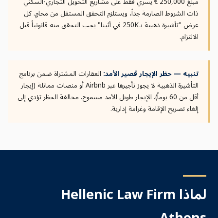
مبلغ 250,000 € يسري فقط على مشاريع التحويل التجاري-السكني
ذات الشروط الصارمة جداً، ويستلزم التحقق المستقل من محامٍ. كل
عرض "تأشيرة ذهبية بـ250K في أثينا" يجب التحقق منه قانونياً قبل
الالتزام.
تنبيه — حظر الإيجار قصير الأمد:
العقارات المشتراة ضمن برنامج
التأشيرة الذهبية لا يجوز تأجيرها عبر Airbnb أو منصات مماثلة (إيجار
أقل من 60 يوماً). الإيجار طويل الأمد مسموح. مخالفة الحظر تؤدي إلى
إلغاء تصريح الإقامة وغرامة إدارية.
لماذا Hellenic Law Firm