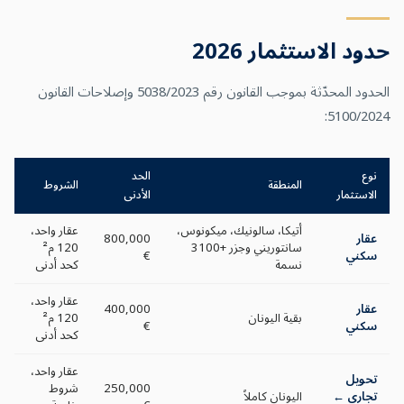
حدود الاستثمار 2026
الحدود المحدّثة بموجب القانون رقم 5038/2023 وإصلاحات القانون
5100/2024:
نوع
الحد
المنطقة
الشروط
الاستثمار
الأدنى
أتيكا، سالونيك، ميكونوس،
عقار واحد،
عقار
800,000
سانتوريني وجزر +3100
120 م²
سكني
€
نسمة
كحد أدنى
عقار واحد،
عقار
400,000
بقية اليونان
120 م²
سكني
€
كحد أدنى
عقار واحد،
تحويل
250,000
شروط
تجاري ←
اليونان كاملاً