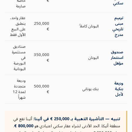
€
خاصة
سكني
صارمة
ترميم
عقار واحد،
مبنى
250,000
ينطبق
اليونان كاملاً
تاريخي
€
على البيع
مدرج
الأول فقط
صناديق
صندوق
مستثمرة
350,000
استثمار
اليونان
في
€
مؤهل
البورصة
اليونانية
وديعة
وديعة
500,000
متجددة
بنكية
بنك يوناني
€
لمدة 12
لأجل
شهراً
تنبيه — التأشيرة الذهبية بـ 250,000 € في أثينا:
أثينا تقع في
منطقة أتيكا. الحد الأدنى لشراء عقار سكني اعتيادي هو
800,000 €
.