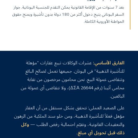
بعد 7 سنوات من الإقامة القانونية يمكن التقدم للجنسية اليونانية. جواز
السفر اليوناني يتيح دخول أكثر من 180 دولة بدون تأشيرة ويمنح حقوق
المواطنة الأوروبية الكاملة.
الفارق الأساسي:
عشرات الوكالات تبيع عقارات "مؤهلة
للتأشيرة الذهبية" في اليونان. جميعها تعمل لصالح البائع
وتتقاضى عمولة البيع. نحن محامون مرخصون من نقابة
محامي أثينا (رقم ΔΣΑ 26644)، ولا نتقاضى أي عمولة من
البائعين.
على الصعيد العملي: نتحقق بشكل مستقل من أن العقار
مؤهل فعلاً للتأشيرة الذهبية، ومن خلو سند الملكية من الرهون
والتعقيدات القانونية، ونقيّم احتمالية رفض الطلب —
وكل
ذلك قبل تحويل أي مبلغ.